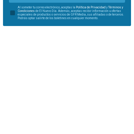
Al someter tu correo electrónico, aceptas la
Política de Privacidad
y
Términos y
Condiciones
de El Nuevo Día. Además, aceptas recibir información u ofertas
especiales de productos o servicios de GFR Media, sus afiliadas o de terceros.
Podrás optar salirte de los boletines en cualquier momento.