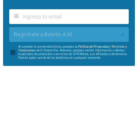
Regístrate a Boletín A.M.
Al someter tu correo electrónico, aceptas la
Política de Privacidad
y
Términos y
Condiciones
de El Nuevo Día. Además, aceptas recibir información u ofertas
especiales de productos o servicios de GFR Media, sus afiliadas o de terceros.
Podrás optar salirte de los boletines en cualquier momento.