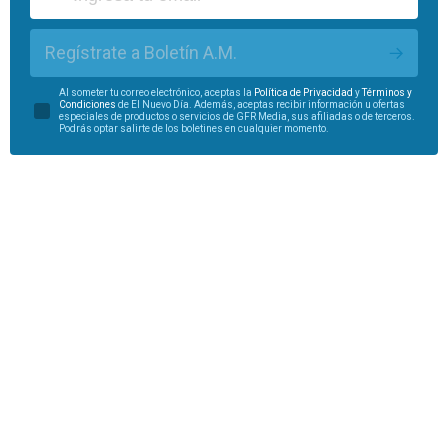
Regístrate a Boletín A.M.
Al someter tu correo electrónico, aceptas la
Política de Privacidad
y
Términos y
Condiciones
de El Nuevo Día. Además, aceptas recibir información u ofertas
especiales de productos o servicios de GFR Media, sus afiliadas o de terceros.
Podrás optar salirte de los boletines en cualquier momento.