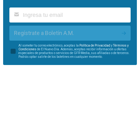
Regístrate a Boletín A.M.
Al someter tu correo electrónico, aceptas la
Política de Privacidad
y
Términos y
Condiciones
de El Nuevo Día. Además, aceptas recibir información u ofertas
especiales de productos o servicios de GFR Media, sus afiliadas o de terceros.
Podrás optar salirte de los boletines en cualquier momento.