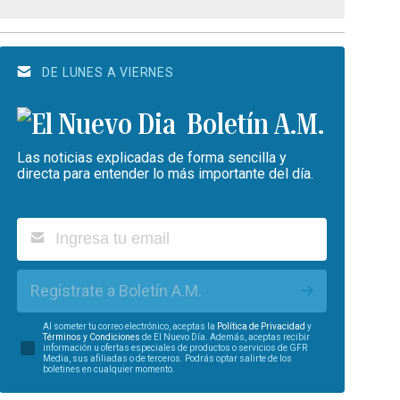
DE LUNES A VIERNES
Boletín A.M.
Las noticias explicadas de forma sencilla y
directa para entender lo más importante del día.
Regístrate a Boletín A.M.
Al someter tu correo electrónico, aceptas la
Política de Privacidad
y
Términos y Condiciones
de El Nuevo Día. Además, aceptas recibir
información u ofertas especiales de productos o servicios de GFR
Media, sus afiliadas o de terceros. Podrás optar salirte de los
boletines en cualquier momento.