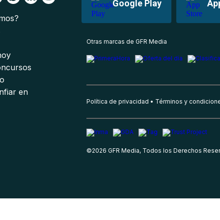
Google Play
Ap
omos?
s
Otras marcas de GFR Media
 hoy
oncursos
io
nfiar en
Política de privacidad
Términos y condicion
©
2026
GFR Media, Todos los Derechos Rese