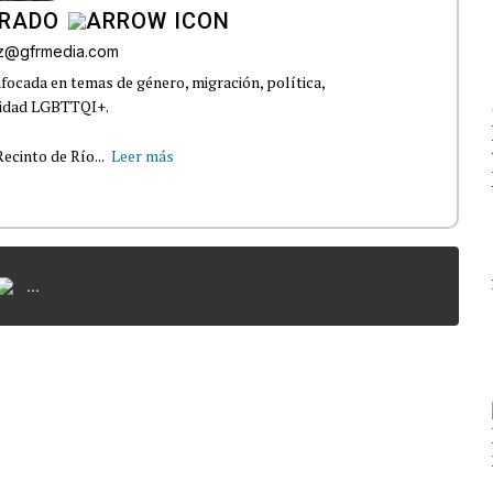
IRADO
az@gfrmedia.com
nfocada en temas de género, migración, política,
nidad LGBTTQI+.
ecinto de Río...
Leer más
...