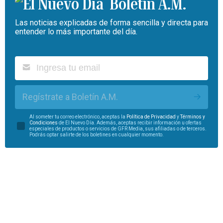
Boletín A.M.
Las noticias explicadas de forma sencilla y directa para
entender lo más importante del día.
Regístrate a Boletín A.M.
Al someter tu correo electrónico, aceptas la
Política de Privacidad
y
Términos y
Condiciones
de El Nuevo Día. Además, aceptas recibir información u ofertas
especiales de productos o servicios de GFR Media, sus afiliadas o de terceros.
Podrás optar salirte de los boletines en cualquier momento.