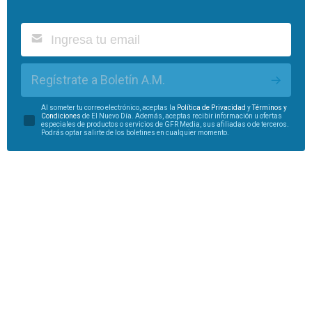
Regístrate a Boletín A.M.
Al someter tu correo electrónico, aceptas la
Política de Privacidad
y
Términos y
Condiciones
de El Nuevo Día. Además, aceptas recibir información u ofertas
especiales de productos o servicios de GFR Media, sus afiliadas o de terceros.
Podrás optar salirte de los boletines en cualquier momento.