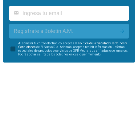
Regístrate a Boletín A.M.
Al someter tu correo electrónico, aceptas la
Política de Privacidad
y
Términos y
Condiciones
de El Nuevo Día. Además, aceptas recibir información u ofertas
especiales de productos o servicios de GFR Media, sus afiliadas o de terceros.
Podrás optar salirte de los boletines en cualquier momento.