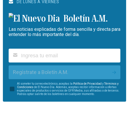
DE LUNES A VIERNES
Boletín A.M.
Las noticias explicadas de forma sencilla y directa para
entender lo más importante del día.
Regístrate a Boletín A.M.
Al someter tu correo electrónico, aceptas la
Política de Privacidad
y
Términos y
Condiciones
de El Nuevo Día. Además, aceptas recibir información u ofertas
especiales de productos o servicios de GFR Media, sus afiliadas o de terceros.
Podrás optar salirte de los boletines en cualquier momento.