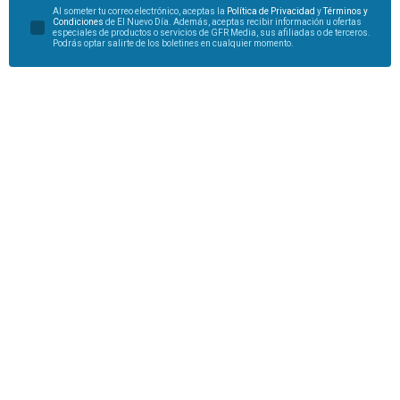
Al someter tu correo electrónico, aceptas la
Política de Privacidad
y
Términos y
Condiciones
de El Nuevo Día. Además, aceptas recibir información u ofertas
especiales de productos o servicios de GFR Media, sus afiliadas o de terceros.
Podrás optar salirte de los boletines en cualquier momento.