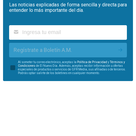
Las noticias explicadas de forma sencilla y directa para
entender lo más importante del día.
Regístrate a Boletín A.M.
Al someter tu correo electrónico, aceptas la
Política de Privacidad
y
Términos y
Condiciones
de El Nuevo Día. Además, aceptas recibir información u ofertas
especiales de productos o servicios de GFR Media, sus afiliadas o de terceros.
Podrás optar salirte de los boletines en cualquier momento.