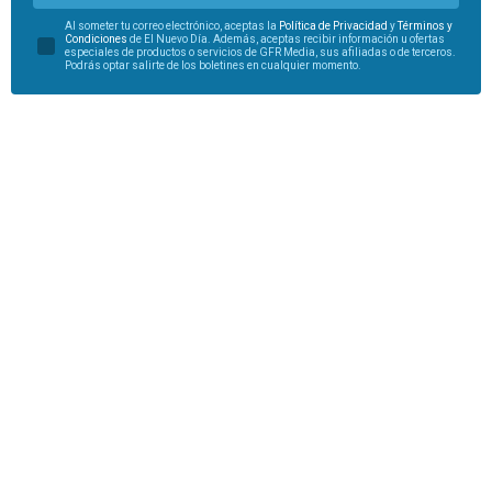
Al someter tu correo electrónico, aceptas la
Política de Privacidad
y
Términos y
Condiciones
de El Nuevo Día. Además, aceptas recibir información u ofertas
especiales de productos o servicios de GFR Media, sus afiliadas o de terceros.
Podrás optar salirte de los boletines en cualquier momento.