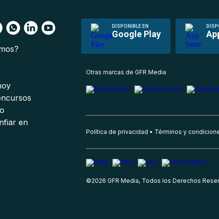
DISPONIBLE EN
DISP
Google Play
Ap
omos?
s
Otras marcas de GFR Media
 hoy
oncursos
io
nfiar en
Política de privacidad
Términos y condicion
©
2026
GFR Media, Todos los Derechos Rese