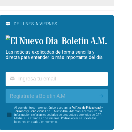
DE LUNES A VIERNES
Boletín A.M.
Las noticias explicadas de forma sencilla y
directa para entender lo más importante del día.
Regístrate a Boletín A.M.
Al someter tu correo electrónico, aceptas la
Política de Privacidad
y
Términos y Condiciones
de El Nuevo Día. Además, aceptas recibir
información u ofertas especiales de productos o servicios de GFR
Media, sus afiliadas o de terceros. Podrás optar salirte de los
boletines en cualquier momento.