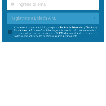
Regístrate a Boletín A.M.
Al someter tu correo electrónico, aceptas la
Política de Privacidad
y
Términos y
Condiciones
de El Nuevo Día. Además, aceptas recibir información u ofertas
especiales de productos o servicios de GFR Media, sus afiliadas o de terceros.
Podrás optar salirte de los boletines en cualquier momento.