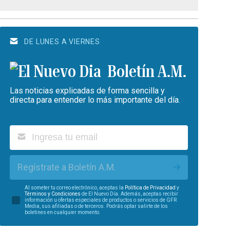
DE LUNES A VIERNES
Boletín A.M.
Las noticias explicadas de forma sencilla y
directa para entender lo más importante del día.
Regístrate a Boletín A.M.
Al someter tu correo electrónico, aceptas la
Política de Privacidad
y
Términos y Condiciones
de El Nuevo Día. Además, aceptas recibir
información u ofertas especiales de productos o servicios de GFR
Media, sus afiliadas o de terceros. Podrás optar salirte de los
boletines en cualquier momento.