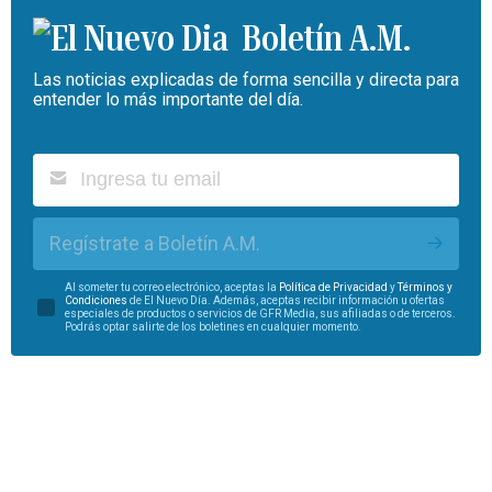
Boletín A.M.
Las noticias explicadas de forma sencilla y directa para
entender lo más importante del día.
Regístrate a Boletín A.M.
Al someter tu correo electrónico, aceptas la
Política de Privacidad
y
Términos y
Condiciones
de El Nuevo Día. Además, aceptas recibir información u ofertas
especiales de productos o servicios de GFR Media, sus afiliadas o de terceros.
Podrás optar salirte de los boletines en cualquier momento.