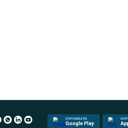
DISPONIBLE EN
DISP
Google Play
Ap