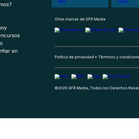
omos?
s
Otras marcas de GFR Media
 hoy
oncursos
io
nfiar en
Política de privacidad
Términos y condicion
©
2026
GFR Media, Todos los Derechos Rese