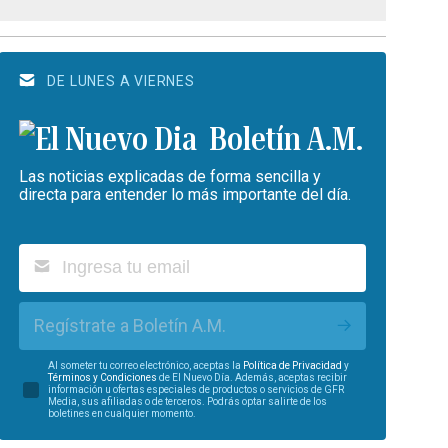
DE LUNES A VIERNES
Boletín A.M.
Las noticias explicadas de forma sencilla y
directa para entender lo más importante del día.
Regístrate a Boletín A.M.
Al someter tu correo electrónico, aceptas la
Política de Privacidad
y
Términos y Condiciones
de El Nuevo Día. Además, aceptas recibir
información u ofertas especiales de productos o servicios de GFR
Media, sus afiliadas o de terceros. Podrás optar salirte de los
boletines en cualquier momento.