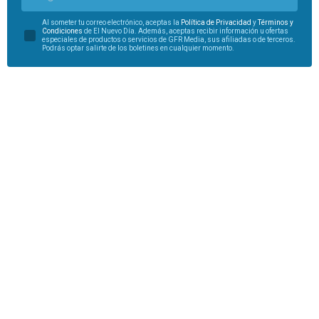
Al someter tu correo electrónico, aceptas la
Política de Privacidad
y
Términos y
Condiciones
de El Nuevo Día. Además, aceptas recibir información u ofertas
especiales de productos o servicios de GFR Media, sus afiliadas o de terceros.
Podrás optar salirte de los boletines en cualquier momento.