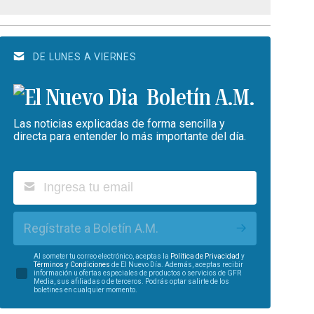
DE LUNES A VIERNES
Boletín A.M.
Las noticias explicadas de forma sencilla y
directa para entender lo más importante del día.
Regístrate a Boletín A.M.
Al someter tu correo electrónico, aceptas la
Política de Privacidad
y
Términos y Condiciones
de El Nuevo Día. Además, aceptas recibir
información u ofertas especiales de productos o servicios de GFR
Media, sus afiliadas o de terceros. Podrás optar salirte de los
boletines en cualquier momento.