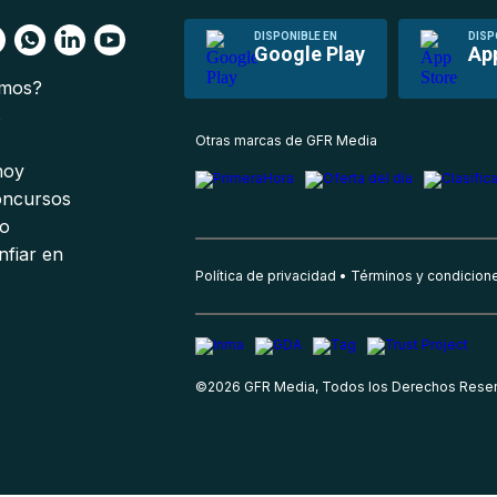
DISPONIBLE EN
DISP
Google Play
Ap
omos?
s
Otras marcas de GFR Media
 hoy
oncursos
io
nfiar en
Política de privacidad
Términos y condicion
©
2026
GFR Media, Todos los Derechos Rese