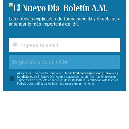
Boletín A.M.
Las noticias explicadas de forma sencilla y directa para
entender lo más importante del día.
Regístrate a Boletín A.M.
Al someter tu correo electrónico, aceptas la
Política de Privacidad
y
Términos y
Condiciones
de El Nuevo Día. Además, aceptas recibir información u ofertas
especiales de productos o servicios de GFR Media, sus afiliadas o de terceros.
Podrás optar salirte de los boletines en cualquier momento.