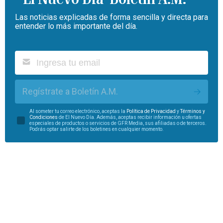
Las noticias explicadas de forma sencilla y directa para
entender lo más importante del día.
Regístrate a Boletín A.M.
Al someter tu correo electrónico, aceptas la
Política de Privacidad
y
Términos y
Condiciones
de El Nuevo Día. Además, aceptas recibir información u ofertas
especiales de productos o servicios de GFR Media, sus afiliadas o de terceros.
Podrás optar salirte de los boletines en cualquier momento.