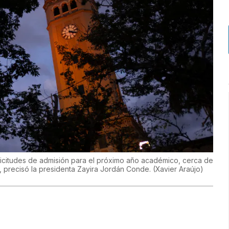
olicitudes de admisión para el próximo año académico, cerca de
 precisó la presidenta Zayira Jordán Conde.
(
Xavier Araújo
)