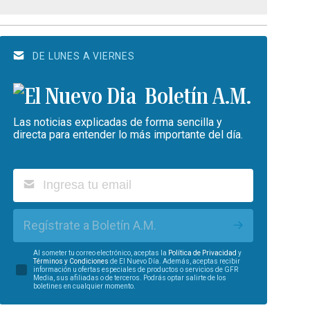
DE LUNES A VIERNES
Boletín A.M.
Las noticias explicadas de forma sencilla y
directa para entender lo más importante del día.
Regístrate a Boletín A.M.
Al someter tu correo electrónico, aceptas la
Política de Privacidad
y
Términos y Condiciones
de El Nuevo Día. Además, aceptas recibir
información u ofertas especiales de productos o servicios de GFR
Media, sus afiliadas o de terceros. Podrás optar salirte de los
boletines en cualquier momento.