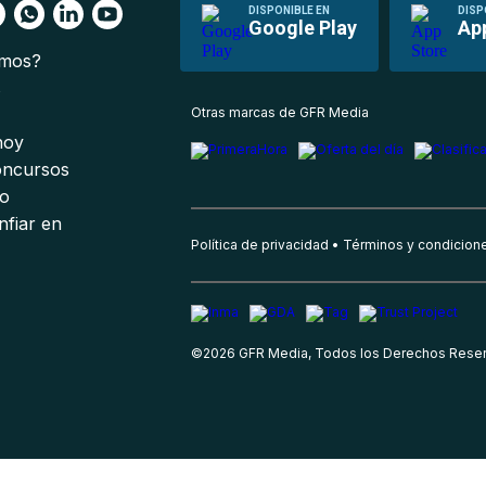
DISPONIBLE EN
DISP
Google Play
Ap
omos?
s
Otras marcas de GFR Media
 hoy
oncursos
io
nfiar en
Política de privacidad
Términos y condicion
©
2026
GFR Media, Todos los Derechos Rese