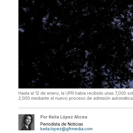
Hasta el 12 de enero, la UPR había recibido unas 7,000 s
2,000 mediante el nuevo proceso de admisión automática,
Por
Keila López Alicea
Periodista de Noticias
keila.lopez@gfrmedia.com