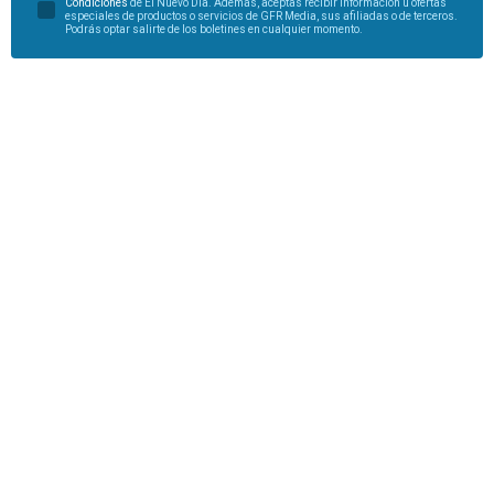
Condiciones
de El Nuevo Día. Además, aceptas recibir información u ofertas
especiales de productos o servicios de GFR Media, sus afiliadas o de terceros.
Podrás optar salirte de los boletines en cualquier momento.