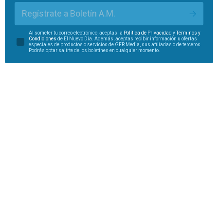
Regístrate a Boletín A.M.
Al someter tu correo electrónico, aceptas la
Política de Privacidad
y
Términos y
Condiciones
de El Nuevo Día. Además, aceptas recibir información u ofertas
especiales de productos o servicios de GFR Media, sus afiliadas o de terceros.
Podrás optar salirte de los boletines en cualquier momento.