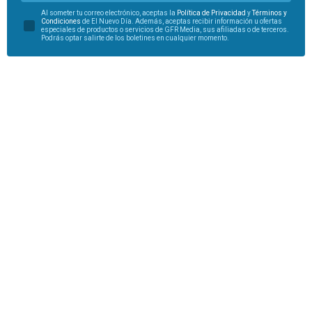
Al someter tu correo electrónico, aceptas la
Política de Privacidad
y
Términos y
Condiciones
de El Nuevo Día. Además, aceptas recibir información u ofertas
especiales de productos o servicios de GFR Media, sus afiliadas o de terceros.
Podrás optar salirte de los boletines en cualquier momento.