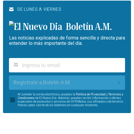
DE LUNES A VIERNES
Boletín A.M.
Las noticias explicadas de forma sencilla y directa para
entender lo más importante del día.
Regístrate a Boletín A.M.
Al someter tu correo electrónico, aceptas la
Política de Privacidad
y
Términos y
Condiciones
de El Nuevo Día. Además, aceptas recibir información u ofertas
especiales de productos o servicios de GFR Media, sus afiliadas o de terceros.
Podrás optar salirte de los boletines en cualquier momento.