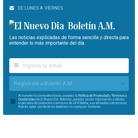
DE LUNES A VIERNES
Boletín A.M.
Las noticias explicadas de forma sencilla y directa para
entender lo más importante del día.
Regístrate a Boletín A.M.
Al someter tu correo electrónico, aceptas la
Política de Privacidad
y
Términos y
Condiciones
de El Nuevo Día. Además, aceptas recibir información u ofertas
especiales de productos o servicios de GFR Media, sus afiliadas o de terceros.
Podrás optar salirte de los boletines en cualquier momento.