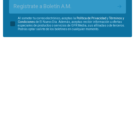
Regístrate a Boletín A.M.
Al someter tu correo electrónico, aceptas la
Política de Privacidad
y
Términos y
Condiciones
de El Nuevo Día. Además, aceptas recibir información u ofertas
especiales de productos o servicios de GFR Media, sus afiliadas o de terceros.
Podrás optar salirte de los boletines en cualquier momento.