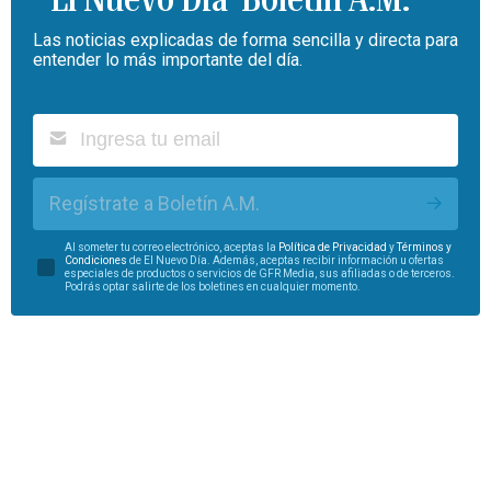
Las noticias explicadas de forma sencilla y directa para
entender lo más importante del día.
Regístrate a Boletín A.M.
Al someter tu correo electrónico, aceptas la
Política de Privacidad
y
Términos y
Condiciones
de El Nuevo Día. Además, aceptas recibir información u ofertas
especiales de productos o servicios de GFR Media, sus afiliadas o de terceros.
Podrás optar salirte de los boletines en cualquier momento.