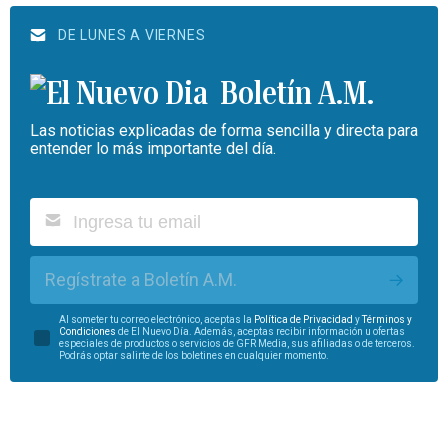
DE LUNES A VIERNES
Boletín A.M.
Las noticias explicadas de forma sencilla y directa para
entender lo más importante del día.
Regístrate a Boletín A.M.
Al someter tu correo electrónico, aceptas la
Política de Privacidad
y
Términos y
Condiciones
de El Nuevo Día. Además, aceptas recibir información u ofertas
especiales de productos o servicios de GFR Media, sus afiliadas o de terceros.
Podrás optar salirte de los boletines en cualquier momento.