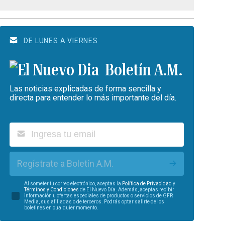
DE LUNES A VIERNES
Boletín A.M.
Las noticias explicadas de forma sencilla y
directa para entender lo más importante del día.
Regístrate a Boletín A.M.
Al someter tu correo electrónico, aceptas la
Política de Privacidad
y
Términos y Condiciones
de El Nuevo Día. Además, aceptas recibir
información u ofertas especiales de productos o servicios de GFR
Media, sus afiliadas o de terceros. Podrás optar salirte de los
boletines en cualquier momento.