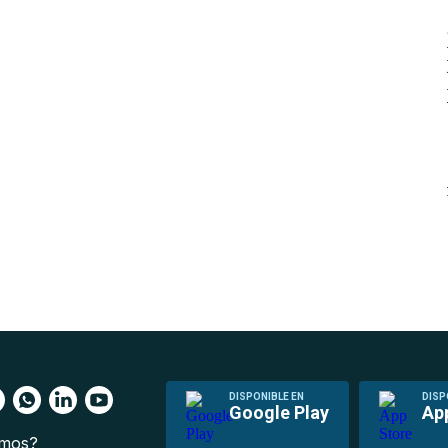
DISPONIBLE EN
DISP
Google Play
Ap
omos?