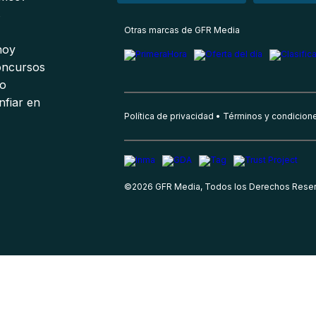
s
Otras marcas de GFR Media
 hoy
oncursos
io
nfiar en
Política de privacidad
Términos y condicion
©
2026
GFR Media, Todos los Derechos Rese