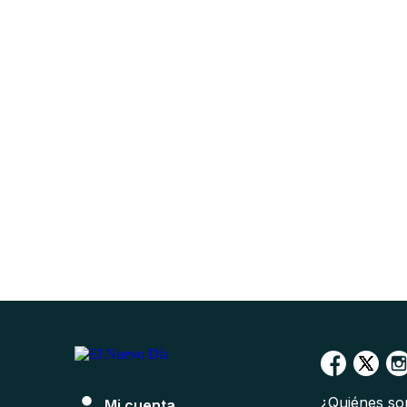
¿Quiénes s
Mi cuenta