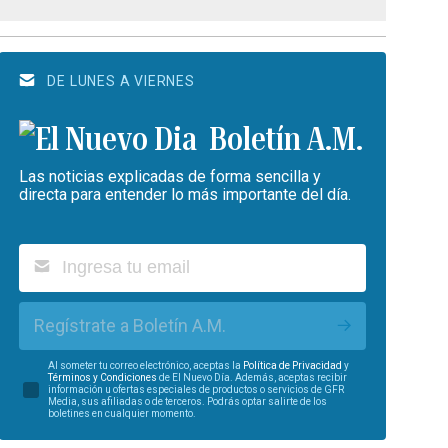
DE LUNES A VIERNES
Boletín A.M.
Las noticias explicadas de forma sencilla y
directa para entender lo más importante del día.
Regístrate a Boletín A.M.
Al someter tu correo electrónico, aceptas la
Política de Privacidad
y
Términos y Condiciones
de El Nuevo Día. Además, aceptas recibir
información u ofertas especiales de productos o servicios de GFR
Media, sus afiliadas o de terceros. Podrás optar salirte de los
boletines en cualquier momento.