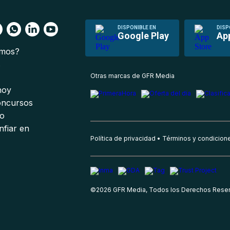
DISPONIBLE EN
DISP
Google Play
Ap
omos?
s
Otras marcas de GFR Media
 hoy
oncursos
io
nfiar en
Política de privacidad
Términos y condicion
©
2026
GFR Media, Todos los Derechos Rese