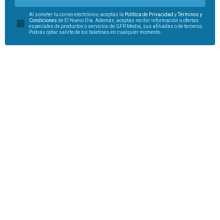
Al someter tu correo electrónico, aceptas la
Política de Privacidad
y
Términos y
Condiciones
de El Nuevo Día. Además, aceptas recibir información u ofertas
especiales de productos o servicios de GFR Media, sus afiliadas o de terceros.
Podrás optar salirte de los boletines en cualquier momento.