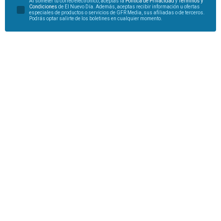
Al someter tu correo electrónico, aceptas la
Política de Privacidad
y
Términos y
Condiciones
de El Nuevo Día. Además, aceptas recibir información u ofertas
especiales de productos o servicios de GFR Media, sus afiliadas o de terceros.
Podrás optar salirte de los boletines en cualquier momento.