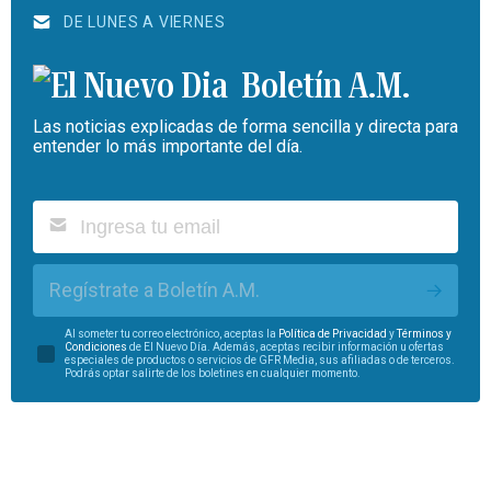
DE LUNES A VIERNES
Boletín A.M.
Las noticias explicadas de forma sencilla y directa para
entender lo más importante del día.
Regístrate a Boletín A.M.
Al someter tu correo electrónico, aceptas la
Política de Privacidad
y
Términos y
Condiciones
de El Nuevo Día. Además, aceptas recibir información u ofertas
especiales de productos o servicios de GFR Media, sus afiliadas o de terceros.
Podrás optar salirte de los boletines en cualquier momento.