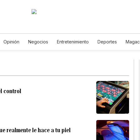
Opinión
Negocios
Entretenimiento
Deportes
Magac
ia y Ambiente
Gastronomía
De Viaje
Tecnología
Jueg
Horóscopos
Newsletters
Feriados
Especiales
l control
ue realmente le hace a tu piel