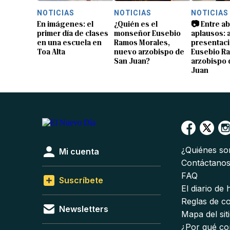
NOTICIAS
NOTICIAS
NOTICIAS
En imágenes: el
¿Quién es el
📷 Entre a
primer día de clases
monseñor Eusebio
aplausos: a
en una escuela en
Ramos Morales,
presentaci
Toa Alta
nuevo arzobispo de
Eusebio R
San Juan?
arzobispo 
Juan
¿Quiénes s
Mi cuenta
Contáctano
FAQ
Suscríbete
El diario de
Reglas de c
Newsletters
Mapa del sit
¿Por qué co