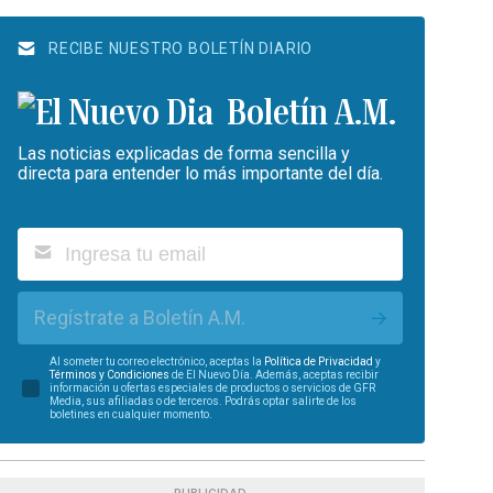
RECIBE NUESTRO BOLETÍN DIARIO
Boletín A.M.
Las noticias explicadas de forma sencilla y
directa para entender lo más importante del día.
Regístrate a Boletín A.M.
Al someter tu correo electrónico, aceptas la
Política de Privacidad
y
Términos y Condiciones
de El Nuevo Día. Además, aceptas recibir
información u ofertas especiales de productos o servicios de GFR
Media, sus afiliadas o de terceros. Podrás optar salirte de los
boletines en cualquier momento.