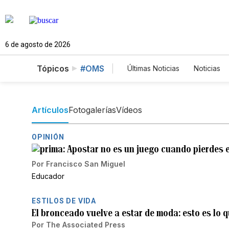
6 de agosto de 2026
Tópicos
#OMS
Últimas Noticias
Noticias
Estados Unidos
Cienc
English
Podcasts
Artículos
Fotogalerías
Vídeos
OPINIÓN
Apostar no es un juego cuando pierdes e
Por
Francisco San Miguel
Educador
ESTILOS DE VIDA
El bronceado vuelve a estar de moda: esto es lo q
Por
The Associated Press