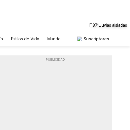
87°
Lluvias aisladas
ín
Estilos de Vida
Mundo
Suscriptores
os
Lotería
Vídeos
Fotos
PUBLICIDAD