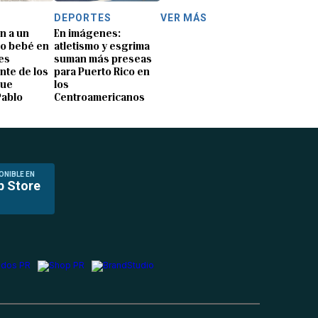
DEPORTES
VER MÁS
n a un
En imágenes:
o bebé en
atletismo y esgrima
es
suman más preseas
nte de los
para Puerto Rico en
que
los
Pablo
Centroamericanos
ONIBLE EN
p Store