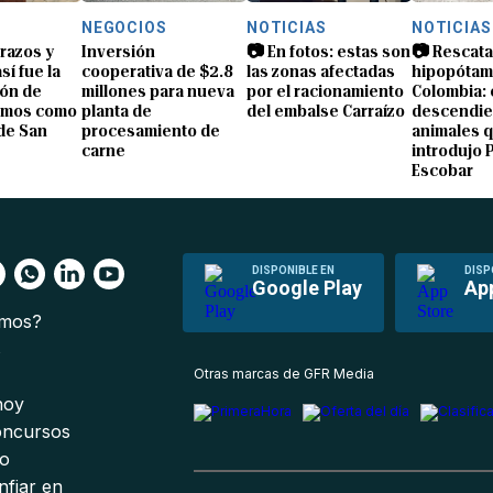
NEGOCIOS
NOTICIAS
NOTICIAS
brazos y
Inversión
📷 En fotos: estas son
📷 Rescata
sí fue la
cooperativa de $2.8
las zonas afectadas
hipopótam
ón de
millones para nueva
por el racionamiento
Colombia: 
amos como
planta de
del embalse Carraízo
descendie
de San
procesamiento de
animales 
carne
introdujo 
Escobar
DISPONIBLE EN
DISP
Google Play
Ap
omos?
s
Otras marcas de GFR Media
 hoy
oncursos
io
nfiar en