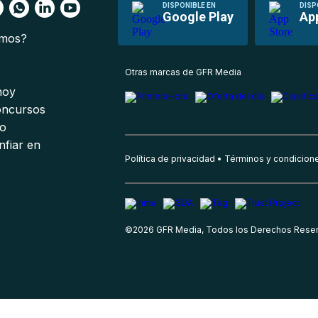
DISPONIBLE EN
DISP
Google Play
Ap
omos?
s
Otras marcas de GFR Media
 hoy
oncursos
io
nfiar en
Política de privacidad
Términos y condicion
©
2026
GFR Media, Todos los Derechos Rese