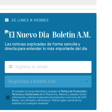
DE LUNES A VIERNES
Boletín A.M.
Las noticias explicadas de forma sencilla y
directa para entender lo más importante del día.
Regístrate a Boletín A.M.
Al someter tu correo electrónico, aceptas la
Política de Privacidad
y
Términos y Condiciones
de El Nuevo Día. Además, aceptas recibir
información u ofertas especiales de productos o servicios de GFR
Media, sus afiliadas o de terceros. Podrás optar salirte de los
boletines en cualquier momento.