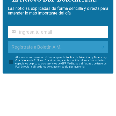
Las noticias explicadas de forma sencilla y directa para
entender lo más importante del día.
Regístrate a Boletín A.M.
Al someter tu correo electrónico, aceptas la
Política de Privacidad
y
Términos y
Condiciones
de El Nuevo Día. Además, aceptas recibir información u ofertas
especiales de productos o servicios de GFR Media, sus afiliadas o de terceros.
Podrás optar salirte de los boletines en cualquier momento.