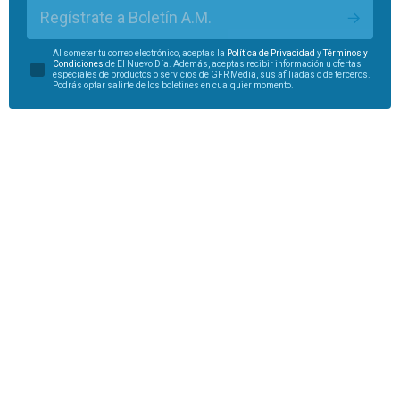
Regístrate a Boletín A.M.
Al someter tu correo electrónico, aceptas la
Política de Privacidad
y
Términos y
Condiciones
de El Nuevo Día. Además, aceptas recibir información u ofertas
especiales de productos o servicios de GFR Media, sus afiliadas o de terceros.
Podrás optar salirte de los boletines en cualquier momento.