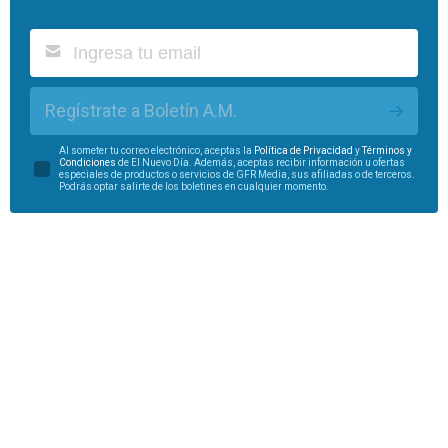
Regístrate a Boletín A.M.
Al someter tu correo electrónico, aceptas la
Política de Privacidad
y
Términos y
Condiciones
de El Nuevo Día. Además, aceptas recibir información u ofertas
especiales de productos o servicios de GFR Media, sus afiliadas o de terceros.
Podrás optar salirte de los boletines en cualquier momento.