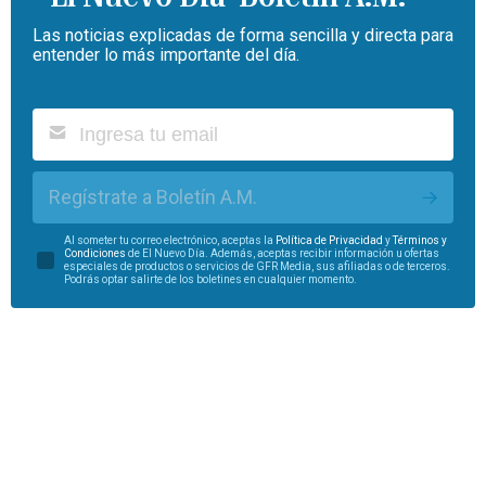
Las noticias explicadas de forma sencilla y directa para
entender lo más importante del día.
Regístrate a Boletín A.M.
Al someter tu correo electrónico, aceptas la
Política de Privacidad
y
Términos y
Condiciones
de El Nuevo Día. Además, aceptas recibir información u ofertas
especiales de productos o servicios de GFR Media, sus afiliadas o de terceros.
Podrás optar salirte de los boletines en cualquier momento.