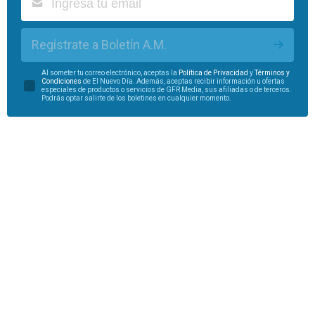
Regístrate a Boletín A.M.
Al someter tu correo electrónico, aceptas la
Política de Privacidad
y
Términos y
Condiciones
de El Nuevo Día. Además, aceptas recibir información u ofertas
especiales de productos o servicios de GFR Media, sus afiliadas o de terceros.
Podrás optar salirte de los boletines en cualquier momento.