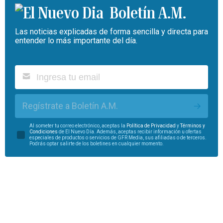
Boletín A.M.
Las noticias explicadas de forma sencilla y directa para
entender lo más importante del día.
Regístrate a Boletín A.M.
Al someter tu correo electrónico, aceptas la
Política de Privacidad
y
Términos y
Condiciones
de El Nuevo Día. Además, aceptas recibir información u ofertas
especiales de productos o servicios de GFR Media, sus afiliadas o de terceros.
Podrás optar salirte de los boletines en cualquier momento.