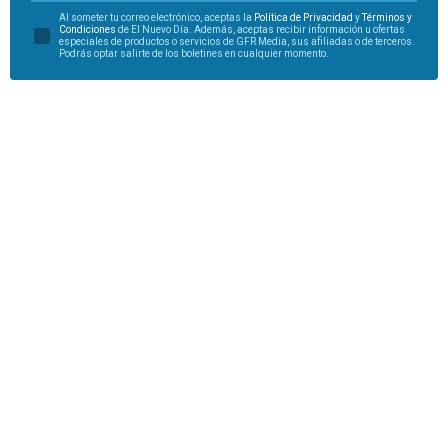
Al someter tu correo electrónico, aceptas la
Política de Privacidad
y
Términos y
Condiciones
de El Nuevo Día. Además, aceptas recibir información u ofertas
especiales de productos o servicios de GFR Media, sus afiliadas o de terceros.
Podrás optar salirte de los boletines en cualquier momento.