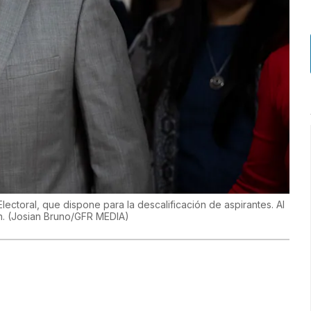
Electoral, que dispone para la descalificación de aspirantes. Al
n.
(
Josian Bruno/GFR MEDIA
)