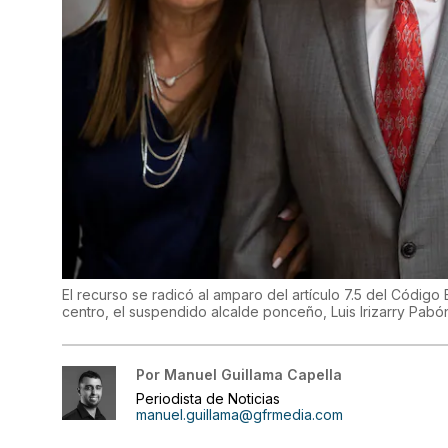
El recurso se radicó al amparo del artículo 7.5 del Código 
centro, el suspendido alcalde ponceño, Luis Irizarry Pabó
Por
Manuel Guillama Capella
Periodista de Noticias
manuel.guillama@gfrmedia.com