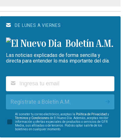
DE LUNES A VIERNES
Boletín A.M.
Las noticias explicadas de forma sencilla y
directa para entender lo más importante del día.
Regístrate a Boletín A.M.
Al someter tu correo electrónico, aceptas la
Política de Privacidad
y
Términos y Condiciones
de El Nuevo Día. Además, aceptas recibir
información u ofertas especiales de productos o servicios de GFR
Media, sus afiliadas o de terceros. Podrás optar salirte de los
boletines en cualquier momento.