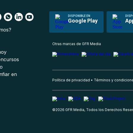
DISPONIBLE EN
DISP
Google Play
Ap
omos?
s
Otras marcas de GFR Media
 hoy
oncursos
io
nfiar en
Política de privacidad
Términos y condicion
©
2026
GFR Media, Todos los Derechos Rese