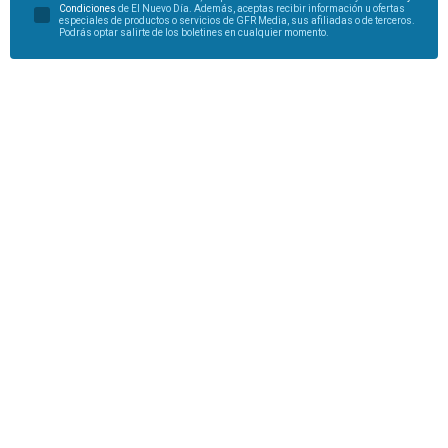
Condiciones
de El Nuevo Día. Además, aceptas recibir información u ofertas
especiales de productos o servicios de GFR Media, sus afiliadas o de terceros.
Podrás optar salirte de los boletines en cualquier momento.