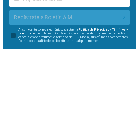
Regístrate a Boletín A.M.
Al someter tu correo electrónico, aceptas la
Política de Privacidad
y
Términos y
Condiciones
de El Nuevo Día. Además, aceptas recibir información u ofertas
especiales de productos o servicios de GFR Media, sus afiliadas o de terceros.
Podrás optar salirte de los boletines en cualquier momento.