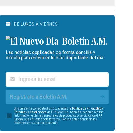
DE LUNES A VIERNES
Boletín A.M.
Las noticias explicadas de forma sencilla y
directa para entender lo más importante del día.
Regístrate a Boletín A.M.
Al someter tu correo electrónico, aceptas la
Política de Privacidad
y
Términos y Condiciones
de El Nuevo Día. Además, aceptas recibir
información u ofertas especiales de productos o servicios de GFR
Media, sus afiliadas o de terceros. Podrás optar salirte de los
boletines en cualquier momento.