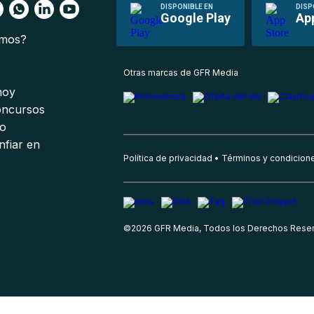
DISPONIBLE EN
DISP
Google Play
Ap
omos?
s
Otras marcas de GFR Media
 hoy
oncursos
io
nfiar en
Política de privacidad
Términos y condicion
©
2026
GFR Media, Todos los Derechos Rese