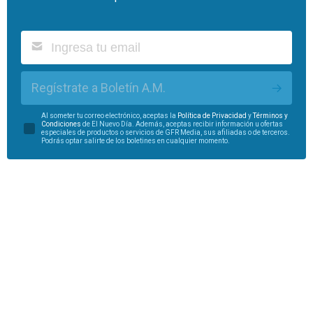
Regístrate a Boletín A.M.
Al someter tu correo electrónico, aceptas la
Política de Privacidad
y
Términos y
Condiciones
de El Nuevo Día. Además, aceptas recibir información u ofertas
especiales de productos o servicios de GFR Media, sus afiliadas o de terceros.
Podrás optar salirte de los boletines en cualquier momento.