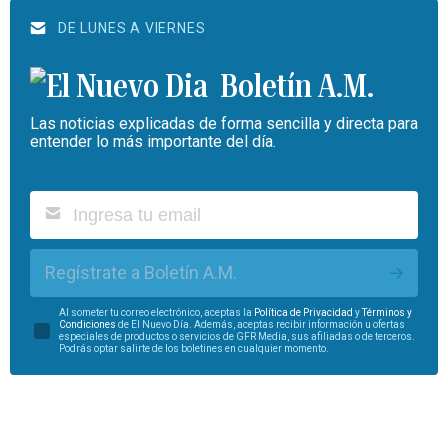
DE LUNES A VIERNES
Boletín A.M.
Las noticias explicadas de forma sencilla y directa para
entender lo más importante del día.
Regístrate a Boletín A.M.
Al someter tu correo electrónico, aceptas la
Política de Privacidad
y
Términos y
Condiciones
de El Nuevo Día. Además, aceptas recibir información u ofertas
especiales de productos o servicios de GFR Media, sus afiliadas o de terceros.
Podrás optar salirte de los boletines en cualquier momento.